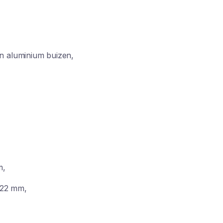
n aluminium buizen,
m,
 22 mm,