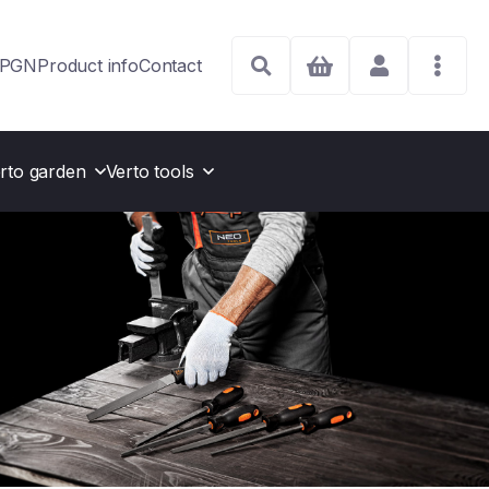
j PGN
Product info
Contact
rto garden
Verto tools