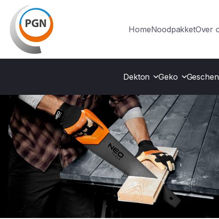
Home
Noodpakket
Over 
Dekton
Geko
Geschen