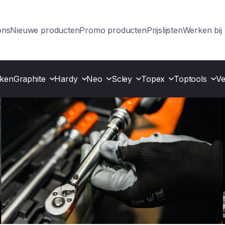
ons
Nieuwe producten
Promo producten
Prijslijsten
Werken bi
ken
Graphite
Hardy
Neo
Scley
Topex
Toptools
Ve