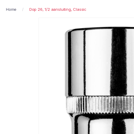
Home
Dop 26, 1/2 aansluiting, Classic
Ga
naar
het
einde
van
de
afbeeldingen-
gallerij