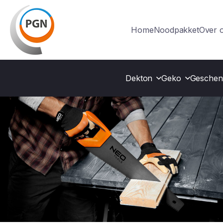
Home
Noodpakket
Over 
Dekton
Geko
Geschen