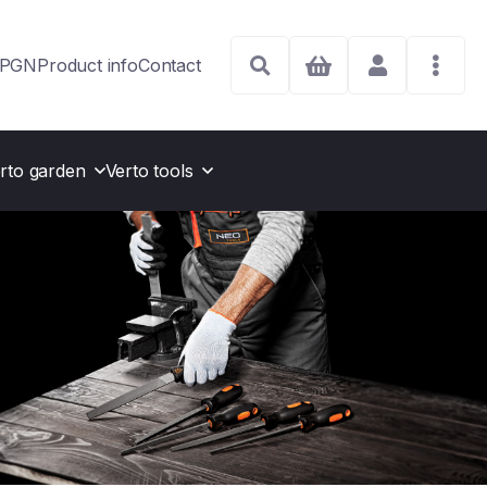
j PGN
Product info
Contact
rto garden
Verto tools