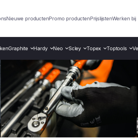
ons
Nieuwe producten
Promo producten
Prijslijsten
Werken bi
ken
Graphite
Hardy
Neo
Scley
Topex
Toptools
Ve