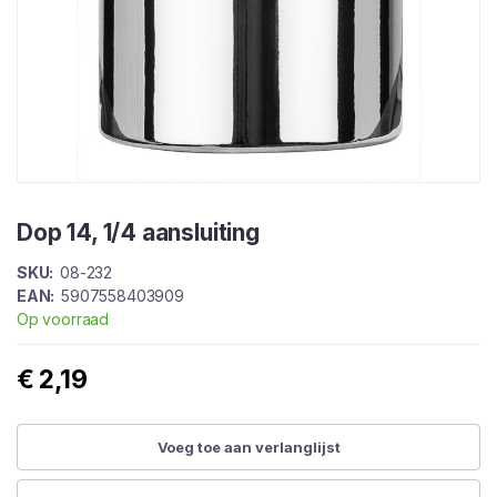
Ga
naar
Dop 14, 1/4 aansluiting
het
begin
SKU
08-232
van
EAN
5907558403909
de
Op voorraad
afbeeldingen-
gallerij
€ 2,19
Voeg toe aan verlanglijst